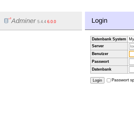
Login
Adminer
5.4.4
6.0.0
Datenbank System
My
Server
Benutzer
Passwort
Datenbank
Passwort s